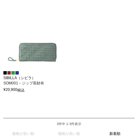
SIBILLA（シビラ）
SOM001－ジップ長財布
¥
20,900
税込
3
件中
1
-
3
件表示
価格が安い順
価格が高い順
新着順