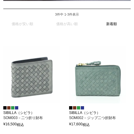
3
件中
1
-
3
件表示
価格が安い順
価格が高い順
新着順
SIBILLA（シビラ）
SIBILLA（シビラ）
SOM003－二つ折り財布
SOM002－ジップ二つ折財布
¥
16,500
¥
17,600
税込
税込