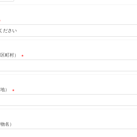
必
須
必
須
市区町村）
(
必
須
番地）
)
(
必
須
建物名）
)