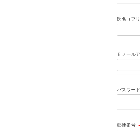
必
須
氏名（フ
)
Ｅメール
パスワー
郵便番号
(