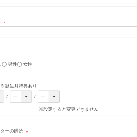
号
(
必
須
)
し
男性
女性
 ※誕生月特典あり
※設定すると変更できません
レターの購読