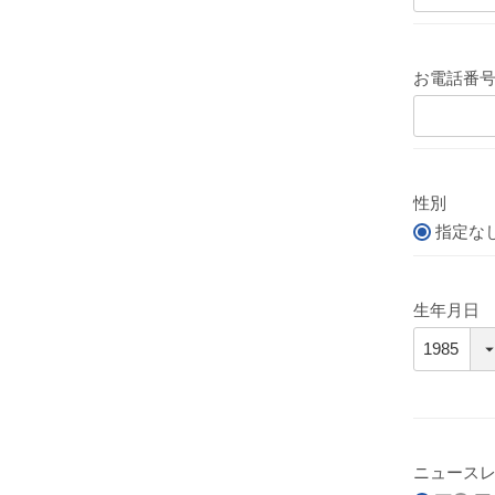
お電話番
性別
指定な
生年月日
ニュース