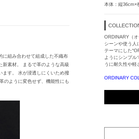
本体：縦36cm×横
COLLECTIO
ORDINARY
シーンや使う人
テーマにした“O
的に組み合わせて組成した不織布
ようにシンプル
うに耐久性や軽
た新素材。 まるで革のような高級
います。 水が浸透しにくいため撥
ORDINARY 
皮革のように変色せず、機能性にも