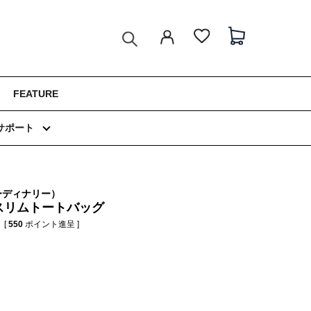
FEATURE
サポート
オーディナリー）
－スリムトートバッグ
[
550
ポイント進呈 ]