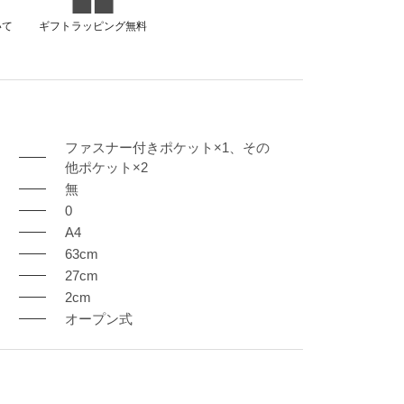
いて
ギフトラッピング無料
ファスナー付きポケット×1、その
他ポケット×2
無
0
A4
63cm
27cm
2cm
オープン式