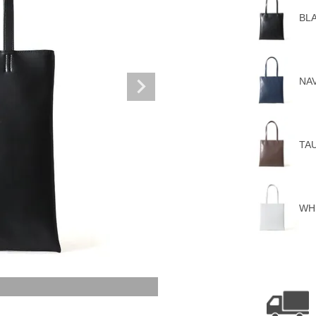
BL
NA
TA
WH