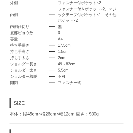
外側
ファスナー付ポケット×2
ファスナー付きポケット×2、マジ
内側
ックテープ付ポケット×1、その他
ポケット×2
内側仕切り
無
底部ビョウ数
0
容量
A4
持ち手長さ
17.5cm
持ち手高さ
1.5cm
持ち手太さ
2cm
ショルダー長さ
49～82cm
ショルダー太さ
5.5cm
ショルダー着脱
不可
開閉
ファスナー式
SIZE
本体：縦45cm×横26cm×幅12cm 重さ：980g