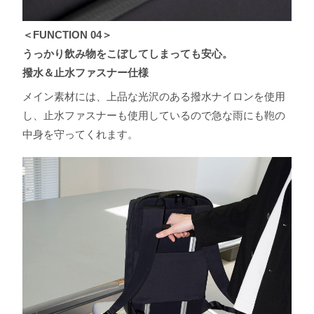
＜FUNCTION 04＞
うっかり飲み物をこぼしてしまっても安⼼。
撥⽔＆⽌⽔ファスナー仕様
メイン素材には、上品な光沢のある撥⽔ナイロンを使⽤
し、⽌⽔ファスナーも使⽤しているので急な⾬にも鞄の
中⾝を守ってくれます。