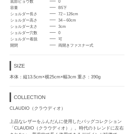
底部ビョウ数
0
容量
B5下
ショルダー長さ
72～126cm
ショルダー高さ
34～60cm
ショルダー太さ
3cm
ショルダー穴数
0
ショルダー着脱
可
開閉
両開きファスナー式
SIZE
本体：縦13.5cm×横25cm×幅3cm 重さ：390g
COLLECTION
CLAUDIO（クラウディオ）
上品なレザーをふんだんに使用したバッグコレクション
「CLAUDIO（クラウディオ）」。時代のトレンドに左右