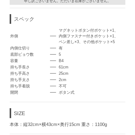
申し訳ございません。ただいま在庫がございません。
スペック
マグネットボタン付ポケット×1、
外側
内側ファスナー付きポケット×1、
ペン差し×3、その他ポケット×5
内側仕切り
有
底部ビョウ数
5
容量
B4
持ち手長さ
61cm
持ち手高さ
25cm
持ち手太さ
2cm
持ち手着脱
不可
開閉
ボタン式
SIZE
本体：縦32cm×横43cm×奥行15cm 重さ：1100g