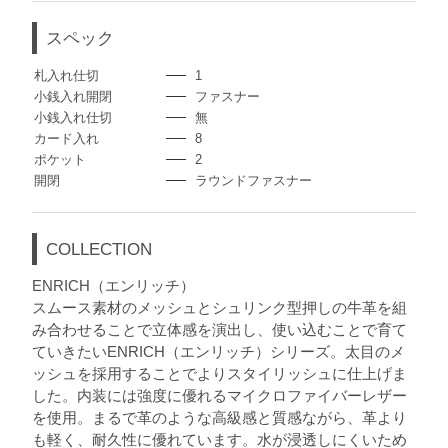
スペック
札入れ仕切
1
小銭入れ開閉
ファスナー
小銭入れ仕切
無
カード入れ
8
ポケット
2
開閉
ラウンドファスナー
COLLECTION
ENRICH（エンリッチ）
スムース素材のメッシュとシュリンク型押しの牛革を組
み合わせることで立体感を演出し、使い込むことで育て
ていきたいENRICH（エンリッチ）シリーズ。太目のメ
ッシュを採用することでよりスタイリッシュに仕上げま
した。内装には強度に優れるマイクロファイバーレザー
を使用。まるで革のような高級感と質感ながら、革より
も軽く、耐久性に優れています。水が浸透しにくいため