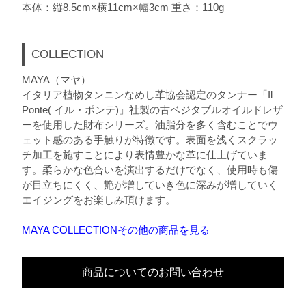
本体：縦8.5cm×横11cm×幅3cm 重さ：110g
COLLECTION
MAYA（マヤ）
イタリア植物タンニンなめし革協会認定のタンナー「Il
Ponte( イル・ポンテ)」社製の古ベジタブルオイルドレザ
ーを使用した財布シリーズ。油脂分を多く含むことでウ
ェット感のある手触りが特徴です。表面を浅くスクラッ
チ加工を施すことにより表情豊かな革に仕上げていま
す。柔らかな色合いを演出するだけでなく、使用時も傷
が目立ちにくく、艶が増していき色に深みが増していく
エイジングをお楽しみ頂けます。
MAYA COLLECTIONその他の商品を見る
商品についてのお問い合わせ