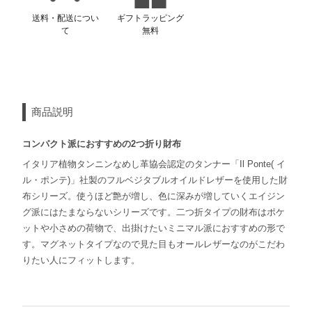
送料・配送につい
ギフトラッピング
て
無料
商品説明
コンパクト派におすすめの2つ折り財布
イタリア植物タンニンなめし革協会認定のタンナー「Il Ponte( イ
ル・ポンテ)」社製のフルベジタブルオイルドレザーを使用した財
布シリーズ。使うほど艶が増し、色に深みが増していくエイジン
グ派にはたまならないシリーズです。二つ折タイプの財布はポケ
ットや小さめの荷物で、出掛けたいミニマル派におすすめの形で
す。マグネットタイプなので見た目もオールレザーなのがこだわ
りたい人にフィットします。